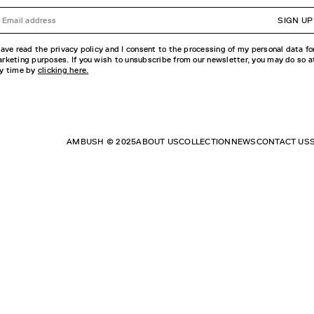
SIGN UP
have read the privacy policy and I consent to the processing of my personal data fo
rketing purposes. If you wish to unsubscribe from our newsletter, you may do so a
y time by
clicking here.
AMBUSH © 2025
ABOUT US
COLLECTION
NEWS
CONTACT US