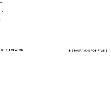
r
t
STORE LOCATOR
INSTAGRAM
X
SPOTIFY
LINE