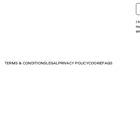
I 
ma
an
TERMS & CONDITIONS
LEGAL
PRIVACY POLICY
COOKIE
FAQS