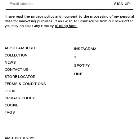
SIGN UP
I have read the privacy policy and I consent to the processing of my personal
data for marketing purposes. If you wish to unsubscribe from our newsletter,
you may do so at any time by
clicking here.
ABOUT AMBUSH
INSTAGRAM
COLLECTION
X
NEWS
SPOTIFY
CONTACT US
LINE
STORE LOCATOR
TERMS & CONDITIONS
LEGAL
PRIVACY POLICY
COOKIE
FAQS
AMBUSH © 2025