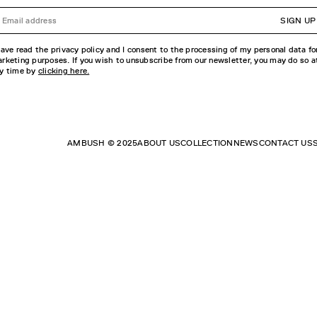
SIGN UP
have read the privacy policy and I consent to the processing of my personal data fo
rketing purposes. If you wish to unsubscribe from our newsletter, you may do so a
y time by
clicking here.
AMBUSH © 2025
ABOUT US
COLLECTION
NEWS
CONTACT US