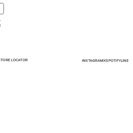
r
t
STORE LOCATOR
INSTAGRAM
X
SPOTIFY
LINE