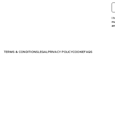
I 
ma
an
TERMS & CONDITIONS
LEGAL
PRIVACY POLICY
COOKIE
FAQS