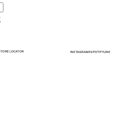
r
t
STORE LOCATOR
INSTAGRAM
X
SPOTIFY
LINE