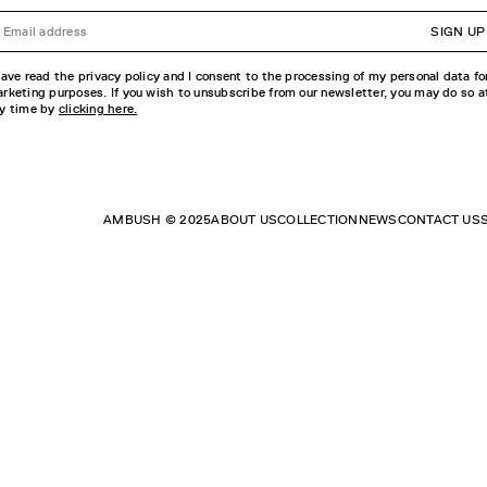
SIGN UP
have read the privacy policy and I consent to the processing of my personal data fo
rketing purposes. If you wish to unsubscribe from our newsletter, you may do so a
y time by
clicking here.
AMBUSH © 2025
ABOUT US
COLLECTION
NEWS
CONTACT US