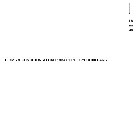
I 
ma
an
TERMS & CONDITIONS
LEGAL
PRIVACY POLICY
COOKIE
FAQS