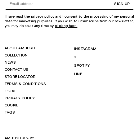
SIGN UP
I have read the privacy policy and I consent to the processing of my personal
data for marketing purposes. If you wish to unsubscribe from our newsletter,
you may do so at any time by
clicking here.
ABOUT AMBUSH
INSTAGRAM
COLLECTION
X
NEWS
SPOTIFY
CONTACT US
LINE
STORE LOCATOR
TERMS & CONDITIONS
LEGAL
PRIVACY POLICY
COOKIE
FAQS
AMBUSH © 2025