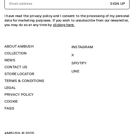
SIGN UP
I have read the privacy policy and I consent to the processing of my personal
data for marketing purposes. If you wish to unsubscribe from our newsletter,
you may do so at any time by
clicking here.
ABOUT AMBUSH
INSTAGRAM
COLLECTION
X
NEWS
SPOTIFY
CONTACT US
LINE
STORE LOCATOR
TERMS & CONDITIONS
LEGAL
PRIVACY POLICY
COOKIE
FAQS
AMBUSH © 2025