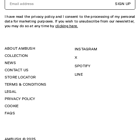
SIGN UP
I have read the privacy policy and I consent to the processing of my personal
data for marketing purposes. If you wish to unsubscribe from our newsletter,
you may do so at any time by
clicking here.
ABOUT AMBUSH
INSTAGRAM
COLLECTION
X
NEWS
SPOTIFY
CONTACT US
LINE
STORE LOCATOR
TERMS & CONDITIONS
LEGAL
PRIVACY POLICY
COOKIE
FAQS
AMBUSH © 2025