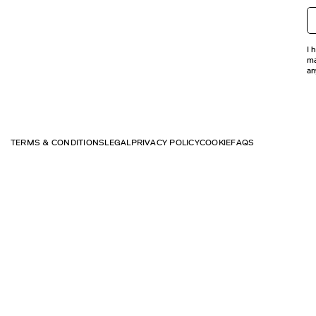
I 
ma
an
TERMS & CONDITIONS
LEGAL
PRIVACY POLICY
COOKIE
FAQS