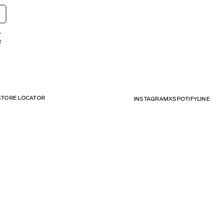
r
t
STORE LOCATOR
INSTAGRAM
X
SPOTIFY
LINE