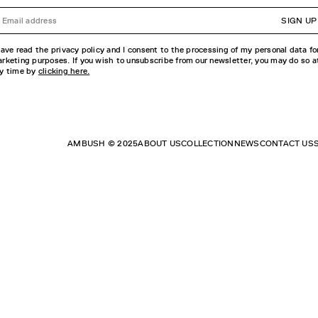
SIGN UP
have read the privacy policy and I consent to the processing of my personal data fo
rketing purposes. If you wish to unsubscribe from our newsletter, you may do so a
y time by
clicking here.
AMBUSH © 2025
ABOUT US
COLLECTION
NEWS
CONTACT US